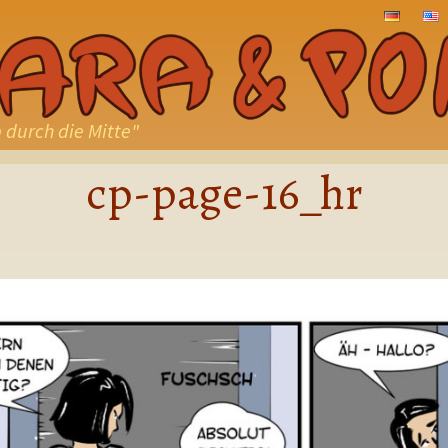
ZUM
INHALT
SPRINGE
 durch die Mitte"
cp-page-16_hr