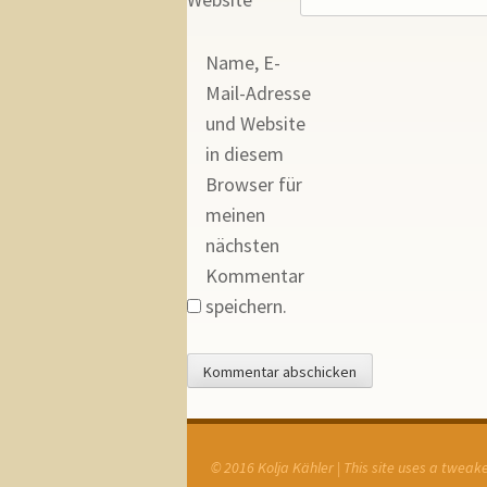
Name, E-
Mail-Adresse
und Website
in diesem
Browser für
meinen
nächsten
Kommentar
speichern.
© 2016 Kolja Kähler | This site uses a twea