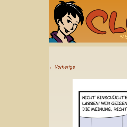
"Ab
←
Vorherige