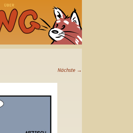
ÜBER
N
Nächste
→