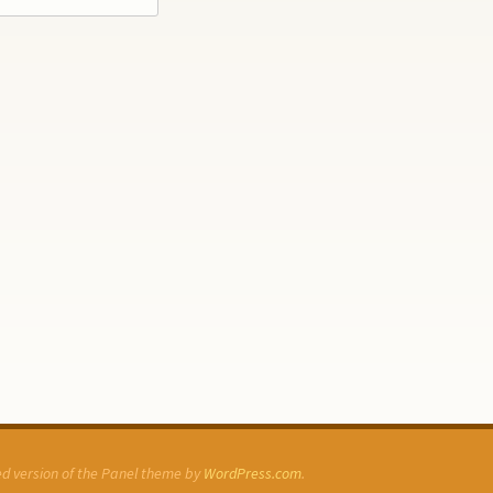
ked version of the Panel theme by
WordPress.com
.