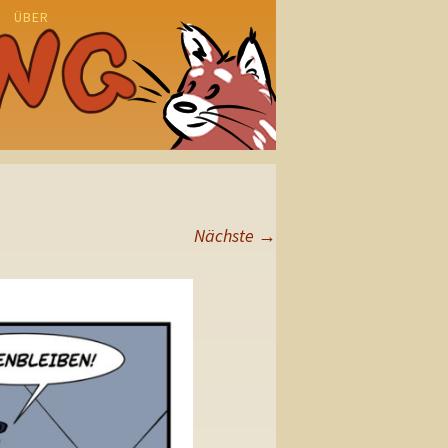
ÜBER
N
Nächste
→