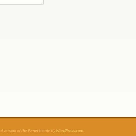
ked version of the Panel theme by
WordPress.com
.