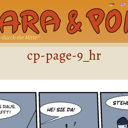
ZUM
INHALT
SPRINGE
 durch die Mitte"
cp-page-9_hr