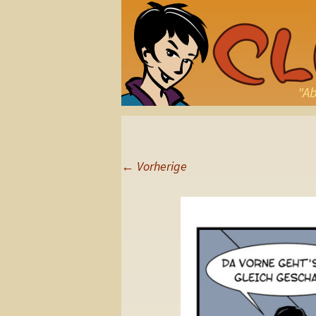
"Ab
←
Vorherige