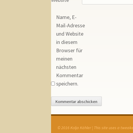
Name, E-
Mail-Adresse
und Website
in diesem
Browser für
meinen
nächsten
Kommentar
speichern.
© 2016 Kolja Kähler | This site uses a twea