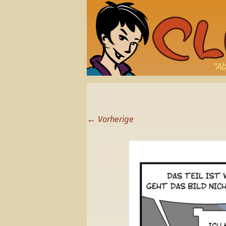
"Ab
←
Vorherige