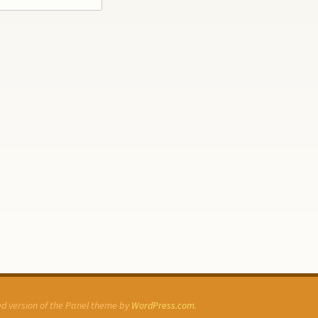
ked version of the Panel theme by
WordPress.com
.