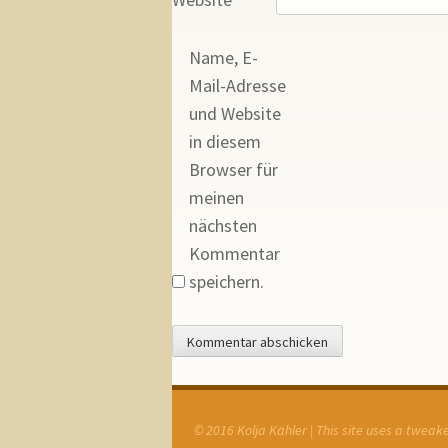
Name, E-
Mail-Adresse
und Website
in diesem
Browser für
meinen
nächsten
Kommentar
speichern.
© 2016 Kolja Kähler | This site uses a twea