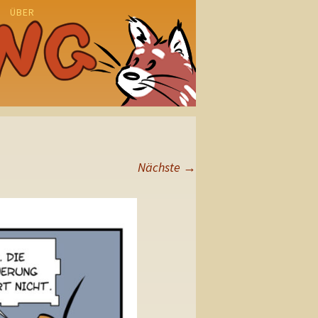
ÜBER
N
Nächste
→