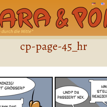
ZUM
INHALT
SPRINGE
 durch die Mitte"
cp-page-45_hr