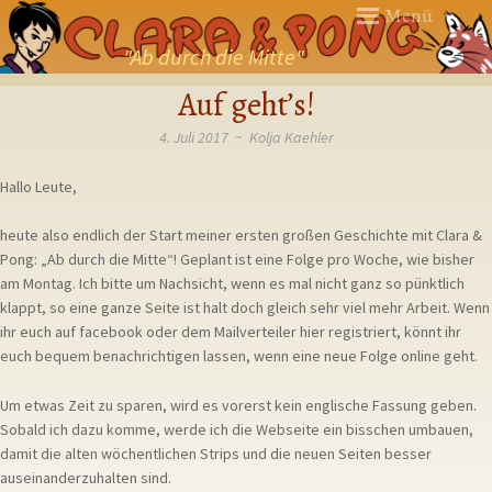
Menü
"Ab durch die Mitte"
ZUM
Auf geht’s!
INHALT
SPRINGEN
4. Juli 2017
~
Kolja Kaehler
Hallo Leute,
heute also endlich der Start meiner ersten großen Geschichte mit Clara &
Pong: „Ab durch die Mitte“! Geplant ist eine Folge pro Woche, wie bisher
am Montag. Ich bitte um Nachsicht, wenn es mal nicht ganz so pünktlich
klappt, so eine ganze Seite ist halt doch gleich sehr viel mehr Arbeit. Wenn
ihr euch auf facebook oder dem Mailverteiler hier registriert, könnt ihr
euch bequem benachrichtigen lassen, wenn eine neue Folge online geht.
Um etwas Zeit zu sparen, wird es vorerst kein englische Fassung geben.
Sobald ich dazu komme, werde ich die Webseite ein bisschen umbauen,
damit die alten wöchentlichen Strips und die neuen Seiten besser
auseinanderzuhalten sind.