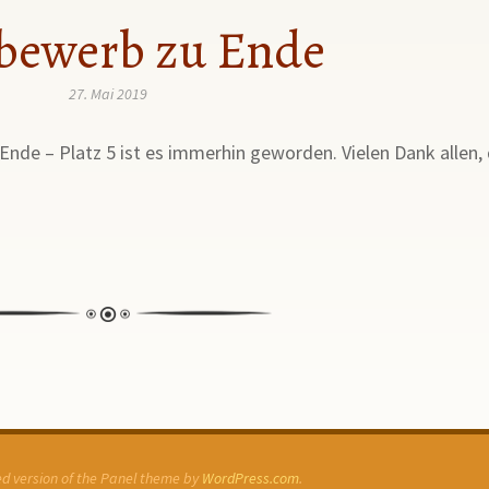
bewerb zu Ende
27. Mai 2019
nde – Platz 5 ist es immerhin geworden. Vielen Dank allen, 
ked version of the Panel theme by
WordPress.com
.