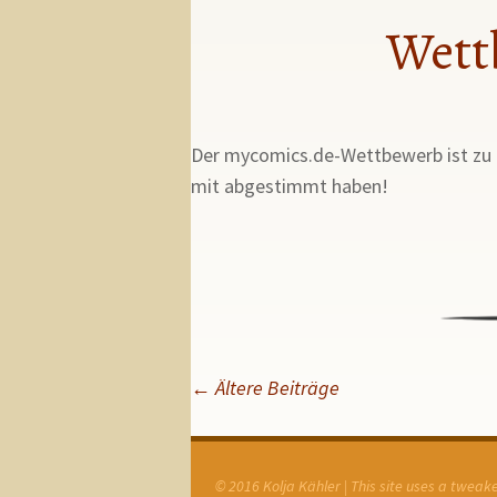
Wett
Der mycomics.de-Wettbewerb ist zu E
mit abgestimmt haben!
Beitragsnavigation
←
Ältere Beiträge
© 2016 Kolja Kähler | This site uses a twea