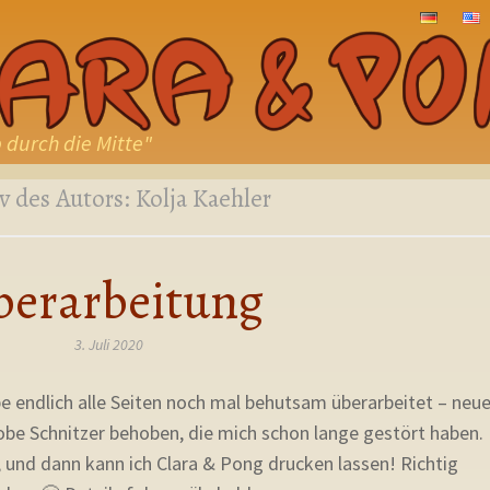
ZUM
INHALT
SPRINGE
 durch die Mitte"
v des Autors:
Kolja Kaehler
berarbeitung
3. Juli 2020
be endlich alle Seiten noch mal behutsam überarbeitet – neue
robe Schnitzer behoben, die mich schon lange gestört haben.
 und dann kann ich Clara & Pong drucken lassen! Richtig