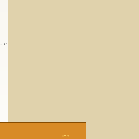
die
Imp